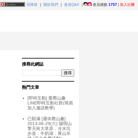
領隊群
|
關於我們
|
會員Q&A
|
會員總數
1757
|
加入社團
搜尋此網誌
熱門文章
[即時互動] 愛爬山趣
LINE即時互動社群(簡易
加入邀請教學)
已額滿 [週休爬山趣]
2013-06-29(六) 陽明山
擎天崗大草原．冷水坑
步道．牛奶湖．菁山吊