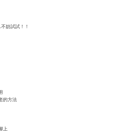
..不妨試試！！
用
老的方法
腳上