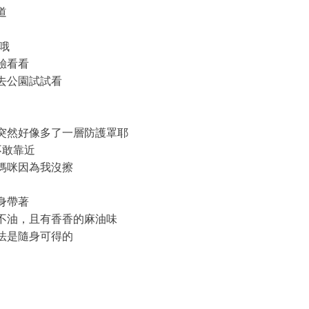
道
哦
驗看看
去公園試試看
邊突然好像多了一層防護罩耶
不敢靠近
媽咪因為我沒擦
身帶著
不油，且有香香的麻油味
法是隨身可得的