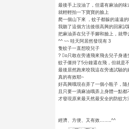
最後手上沒油了，但還有麻油的味
就輕輕拍一下寶寶的臉上
爬一個山下來 ，蚊子都躲的遠遠的
我聽了這個方法後很高興的回家試
把麻油弄在兒子手腳和臉上，就帶
^^ ~~ 哇天阿居然發現有 3
隻蚊子一直想咬兒子
? o只敢在旁邊飛來飛去兒子身
蚊子僵持了5分鐘還在飛，但就是
最後居然跑來咬我這在旁邊試驗的
真的有效耶~
好高興哦現在弄了一個小瓶子，隨
且只要一滴麻油哦弄上身體一點都
才發現原來最天然最安全的防蚊方
經濟、方便、又有效……..^^