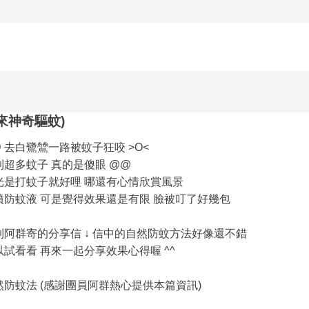
來神奇驅蚊)
 去白鷺鷥一路被蚊子狂咬 >O<
到超多蚊子 真的是傻眼 @@
光是打蚊子就好哩 哪還有心情欣賞風景
噴防蚊液 可是覺得效果還是有限 臉被叮了好幾包
到阿群寄的分享信 ↓ 信中的自然防蚊方法好像還不錯
試看看 再來一起分享效果心得喔 ^^
然防蚊法 (感謝團員阿群熱心提供本篇資訊)