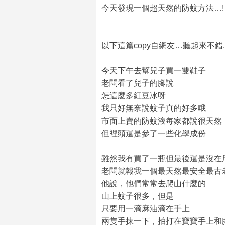
今天發現一個超天然的防蚊方法…!
以下這篇copy自網友…聽起來不錯
今天下午去幫兒子買一雙鞋子
老闆看了兒子的腳說
怎這麼多紅豆冰呀
我只好無奈說蚊子真的好多哦
市面上賣的防蚊液每家都說很天然
但裡頭還是參了一些化學成份
雖然我有買了一瓶但最後還是沒在
老闆就報我一個最天然最安全最古
他說，他們常常去爬山什麼的
山上蚊子很多，但是
只要用一滴麻油滴在手上
兩隻手抹一下，拍打在寶寶手上和