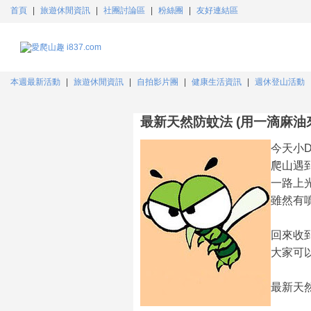
首頁
|
旅遊休閒資訊
|
社團討論區
|
粉絲團
|
友好連結區
本週最新活動
|
旅遊休閒資訊
|
自拍影片團
|
健康生活資訊
|
週休登山活動
最新天然防蚊法 (用一滴麻油
今天小D
爬山遇
一路上
雖然有
回來收
大家可以
最新天