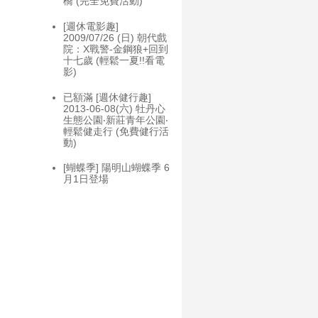
橋 (完全免費活動)
[週休電影趣]
2009/07/26 (日) 朝代戲
院：X戰警-金鋼狼+回到
十七歲 (輕鬆一夏!!看電
影)
已額滿 [週休健行趣]
2013-06-08(六) 牡丹心
生態公園‧新莊青年公園‧
輕鬆健走行 (免費健行活
動)
[蝴蝶季] 陽明山蝴蝶季 6
月1日登場