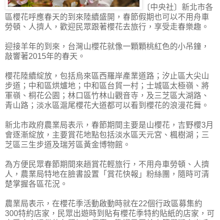
〔中央社〕新北市各
區櫻花呼應春天的到來陸續盛開，春節假期也可以不用舟車
勞頓、人擠人，歡迎民眾跟著櫻花去旅行，享受走春樂趣。
迎接羊年的到來，台灣山櫻花就像一顆顆桃紅色的小吊鐘，
敲響著2015年的春天。
櫻花陸續綻放，包括烏來區西羅岸產業道路；汐止區大尖山
步道；中和區烘爐地；中和區台貿一村；士城區太極嶺、將
軍嶺、桐花公園；林口區竹林山觀音寺，及三芝區大湖路、
青山路；淡水區滬尾櫻花大道都可以看到櫻花的浪漫花舞。
新北市政府農業局表示，春節期間主要是山櫻花，吉野櫻3月
會逐漸綻放，主要賞花地點包括淡水區天元宮、楓樹湖；三
芝區三生步道及瑞芳區黃金博物館。
為方便民眾春節期間來趟賞花輕旅行，不用舟車勞頓、人擠
人，農業局特地在臉書設置「賞花快報」粉絲團，隨時可清
楚掌握各區花況。
農業局表示，在櫻花季活動啟動時就在22個行政區募集約
300特約店家，民眾出遊時到貼有櫻花季特約貼紙的店家，可