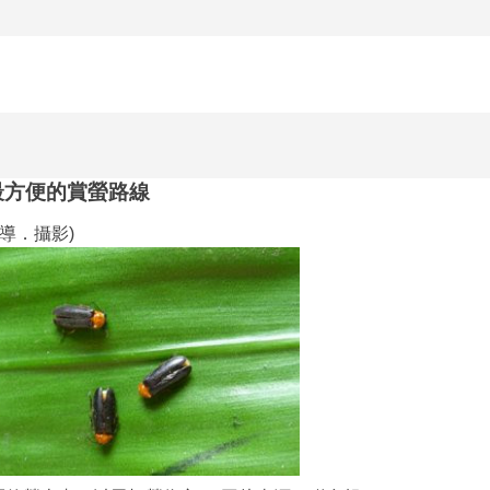
 最方便的賞螢路線
導．攝影)