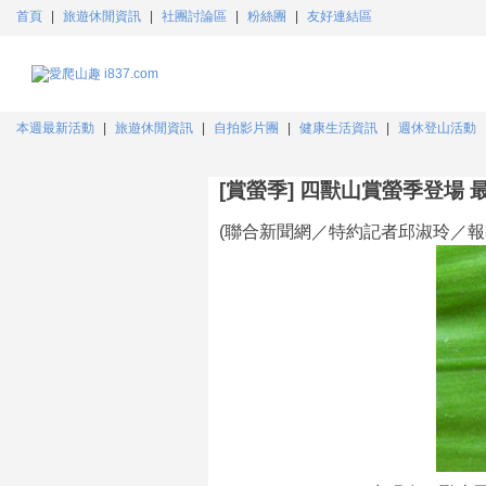
首頁
|
旅遊休閒資訊
|
社團討論區
|
粉絲團
|
友好連結區
本週最新活動
|
旅遊休閒資訊
|
自拍影片團
|
健康生活資訊
|
週休登山活動
[賞螢季] 四獸山賞螢季登場
(聯合新聞網／特約記者邱淑玲／報