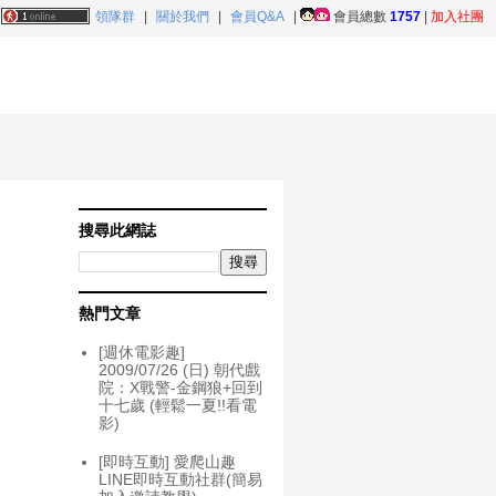
領隊群
|
關於我們
|
會員Q&A
|
會員總數
1757
|
加入社團
搜尋此網誌
熱門文章
[週休電影趣]
2009/07/26 (日) 朝代戲
院：X戰警-金鋼狼+回到
十七歲 (輕鬆一夏!!看電
影)
[即時互動] 愛爬山趣
LINE即時互動社群(簡易