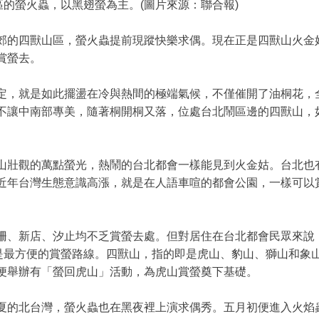
的螢火蟲，以黑翅螢為主。(圖片來源：聯合報)
郊的四獸山區，螢火蟲提前現蹤快樂求偶。現在正是四獸山火金
賞螢去。
定，就是如此擺盪在冷與熱間的極端氣候，不僅催開了油桐花，
不讓中南部專美，隨著桐開桐又落，位處台北鬧區邊的四獸山，
山壯觀的萬點螢光，熱鬧的台北都會一樣能見到火金姑。台北也
近年台灣生態意識高漲，就是在人語車喧的都會公園，一樣可以
柵、新店、汐止均不乏賞螢去處。但對居住在台北都會民眾來說
卻是最方便的賞螢路線。四獸山，指的即是虎山、豹山、獅山和象
便舉辦有「螢回虎山」活動，為虎山賞螢奠下基礎。
夏的北台灣，螢火蟲也在黑夜裡上演求偶秀。五月初便進入火焰