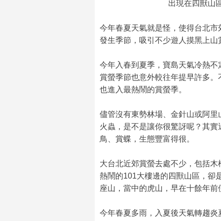
出現在四獸山區
今年春夏天氣就是怪，使得台北市
發生季節，吸引不少遊人摸黑上山
今年入春到夏季，寶島天氣冷熱不
賞螢季節也意外較往年提早許多。
也進入最熱鬧的賞螢季。
儘管沒有東勢林場、金針山或阿里
火蟲，是不是讓你很驚訝呢？其實
鳥、賞蝶，生態豐富得很。
大台北近郊賞螢去處不少，包括木
熱鬧的101大樓邊的四獸山區，
座山，當中的虎山，早在十餘年前
今年春夏多雨，入夏後天氣轉趨炎