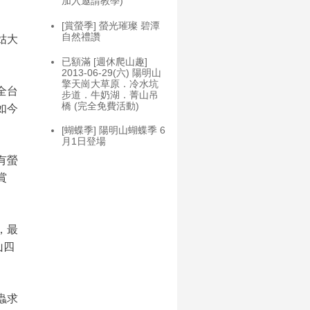
加入邀請教學)
[賞螢季] 螢光璀璨 碧潭
自然禮讚
姑大
已額滿 [週休爬山趣]
2013-06-29(六) 陽明山
擎天崗大草原．冷水坑
全台
步道．牛奶湖．菁山吊
橋 (完全免費活動)
如今
[蝴蝶季] 陽明山蝴蝶季 6
月1日登場
有螢
賞
，最
山四
蟲求