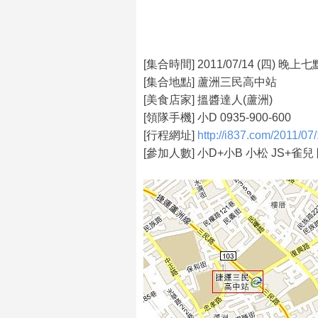
[集合時間] 2011/07/14 (四) 晚上
[集合地點] 蘆洲三民高中站
[美食店家] 搵醬達人(蘆洲)
[領隊手機] 小D 0935-900-600
[行程網址]
http://i837.com/2011/07/
[參加人數] 小D+小B 小松 JS+雀兒 