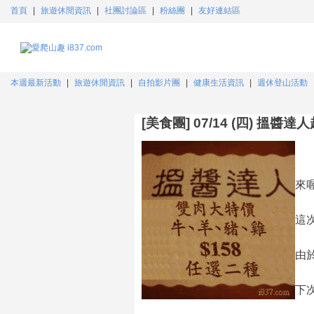
首頁
|
旅遊休閒資訊
|
社團討論區
|
粉絲團
|
友好連結區
本週最新活動
|
旅遊休閒資訊
|
自拍影片團
|
健康生活資訊
|
週休登山活動
[美食團] 07/14 (四) 搵
來
這
由
下