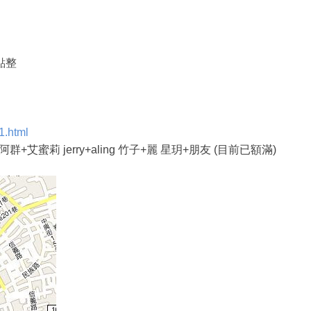
七點整
1.html
阿群+艾蜜莉 jerry+aling 竹子+麗 星玥+朋友 (目前已額滿)