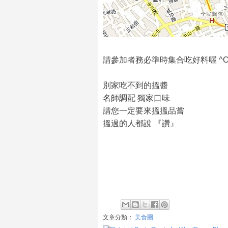
請參加者務必準時集合吃好料喔 ^O
別家吃不到的搵醬
名師調配 獨家口味
請您一定要來搵搵品嘗
搵過的人都說 『讚』
文章分類：
美食團