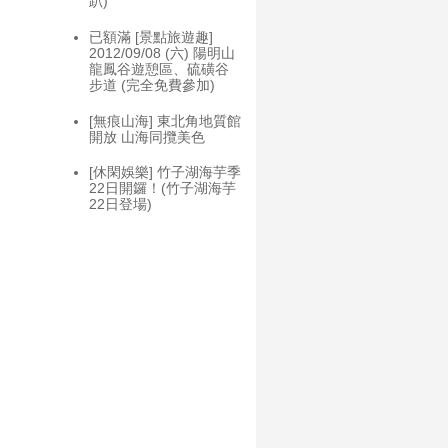
趴)
已額滿 [景點旅遊趣]
2012/09/08 (六) 陽明山
龍鳳谷遊憩區、硫磺谷
步道 (完全免費參加)
[無痕山海] 東北角地質館
開放 山海同攬美色
[休閑娛樂] 竹子湖海芋季
22日開鑼！(竹子湖海芋
22日登場)