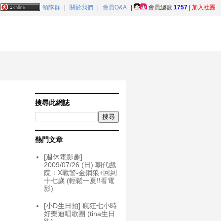
領隊群
|
關於我們
|
會員Q&A
|
會員總數
1757
|
加入社團
搜尋此網誌
熱門文章
[週休電影趣]
2009/07/26 (日) 朝代戲
院：X戰警-金鋼狼+回到
十七歲 (輕鬆一夏!!看電
影)
[小D生日拍] 瘋狂七小時
好樂迪唱歌團 (tina生日