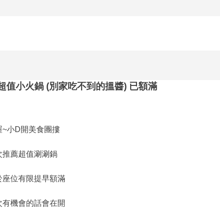
醬達人超值小火鍋 (別家吃不到的搵醬) 已額滿
喔~小D開美食團摟
次推薦超值涮涮鍋
於座位有限提早額滿
次有機會的話會在開