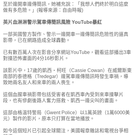
至於邊開車邊傳簡訊，她補充說：「我想人們終於明白這麼
做有多危險。」(報導來源：自由時報)
英片血淋淋警示駕車傳簡訊風險 YouTube暴紅
一部英國警方製作、警示一邊開車一邊傳簡訊危險性的逼真
影帶，已在網路造成全球轟動。
已有數百萬人次在影音分享網站YouTube，觀看這部播出3車
對撞恐怖畫面的4分16秒影片。
該影片中，17歲的凱西‧柯旺（Cassie Cowan）在威爾斯東
南部的泰德格（Tredegar）邊駕車邊傳簡訊時發生車禍，導
致她兩名友人和來車的兩人喪生。
這個血腥車禍影帶包括受害者在凱西車內受到來車撞擊片
段，也有慘劇後路人奮力搭救、凱西一邊尖叫的畫面。
這部由格溫特警局（Gwent Police）以1萬英鎊（1萬6000美
元）製作的影片，原本只打算在當地播放。
如今這個短片已引起全球關注，美國報章雜誌和電視台爭相