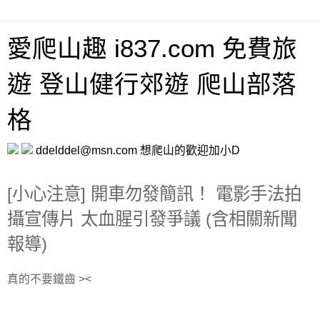
愛爬山趣 i837.com 免費旅
遊 登山健行郊遊 爬山部落
格
ddelddel@msn.com 想爬山的歡迎加小D
[小心注意] 開車勿發簡訊！ 電影手法拍
攝宣傳片 太血腥引發爭議 (含相關新聞
報導)
真的不要鐵齒 ><