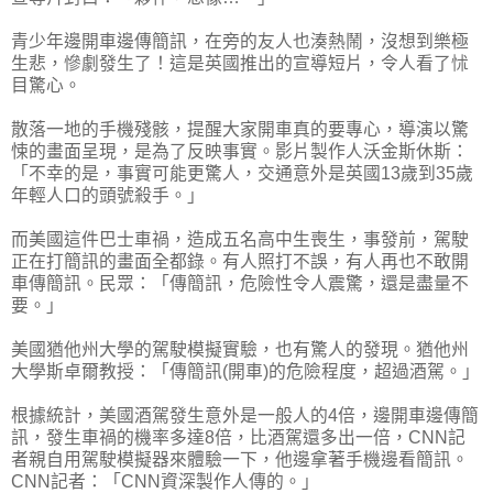
青少年邊開車邊傳簡訊，在旁的友人也湊熱鬧，沒想到樂極
生悲，慘劇發生了！這是英國推出的宣導短片，令人看了怵
目驚心。
散落一地的手機殘骸，提醒大家開車真的要專心，導演以驚
悚的畫面呈現，是為了反映事實。影片製作人沃金斯休斯：
「不幸的是，事實可能更驚人，交通意外是英國13歲到35歲
年輕人口的頭號殺手。」
而美國這件巴士車禍，造成五名高中生喪生，事發前，駕駛
正在打簡訊的畫面全都錄。有人照打不誤，有人再也不敢開
車傳簡訊。民眾：「傳簡訊，危險性令人震驚，還是盡量不
要。」
美國猶他州大學的駕駛模擬實驗，也有驚人的發現。猶他州
大學斯卓爾教授：「傳簡訊(開車)的危險程度，超過酒駕。」
根據統計，美國酒駕發生意外是一般人的4倍，邊開車邊傳簡
訊，發生車禍的機率多達8倍，比酒駕還多出一倍，CNN記
者親自用駕駛模擬器來體驗一下，他邊拿著手機邊看簡訊。
CNN記者：「CNN資深製作人傳的。」