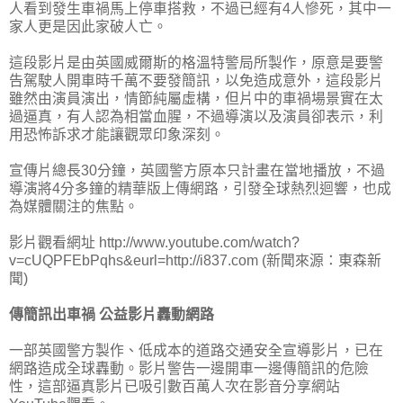
人看到發生車禍馬上停車搭救，不過已經有4人慘死，其中一
家人更是因此家破人亡。
這段影片是由英國威爾斯的格溫特警局所製作，原意是要警
告駕駛人開車時千萬不要發簡訊，以免造成意外，這段影片
雖然由演員演出，情節純屬虛構，但片中的車禍場景實在太
過逼真，有人認為相當血腥，不過導演以及演員卻表示，利
用恐怖訴求才能讓觀眾印象深刻。
宣傳片總長30分鐘，英國警方原本只計畫在當地播放，不過
導演將4分多鐘的精華版上傳網路，引發全球熱烈迴響，也成
為媒體關注的焦點。
影片觀看網址 http://www.youtube.com/watch?
v=cUQPFEbPqhs&eurl=http://i837.com (新聞來源：東森新
聞)
傳簡訊出車禍 公益影片轟動網路
一部英國警方製作、低成本的道路交通安全宣導影片，已在
網路造成全球轟動。影片警告一邊開車一邊傳簡訊的危險
性，這部逼真影片已吸引數百萬人次在影音分享網站