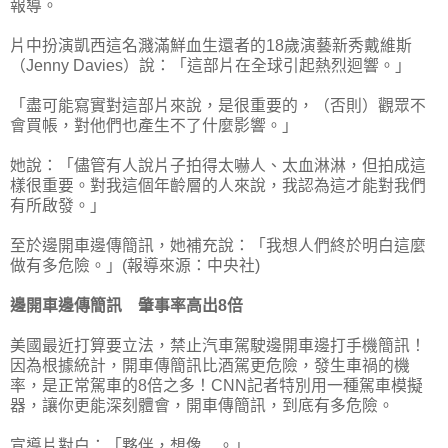
報導。
片中扮演凱西這名濺滿鮮血生還者的18歲演藝新秀戴維斯
（Jenny Davies）說：「這部片在全球引起熱烈迴響。」
「盡可能寫實對這部片來說，是很重要的，（否則）觀眾不
會買帳，對他們也產生不了什麼影響。」
她說：「儘管有人說片子拍得太嚇人、太血淋淋，但拍成這
樣很重要。對我這個年齡層的人來說，我認為這才能對我們
有所啟發。」
至於邊開車邊傳簡訊，她補充說：「我想人們終於明白這麼
做有多危險。」(報導來源：中央社)
邊開車邊傳簡訊 肇事率高出8倍
美國最近打算要立法，禁止汽車駕駛邊開車邊打手機簡訊！
因為根據統計，開車傳簡訊比酒駕更危險，發生車禍的機
率，是正常駕車的8倍之多！CNN記者特別用一種駕車模擬
器，讓你更能深刻體會，開車傳簡訊，到底有多危險。
宣導片對白：「夥伴，想像…。」