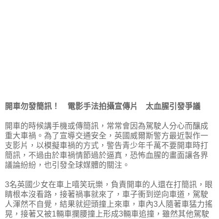
開車勿發簡訊！ 電影手法拍攝宣傳片 太血腥引發爭議
開車的時候講手機或傳簡訊，常常會因為駕駛人分心而釀成
重大車禍。為了宣導交通安全，英國威爾斯警方最近製作一
支影片，以模擬車禍的方式，警告青少年千萬不要開車時打
簡訊，不過由於車禍情節過於逼真，恐怖血腥的畫面讓各界
議論紛紛，也引發全球媒體的關注。
3名英國少女在車上嘻笑玩樂，負責開車的人還在打簡訊，眼
睛根本沒看路，接著禍事就來了，車子衝到逆向車道，駕駛
人渾然不自覺，結果就迎頭撞上來車，車內3人隨著車猛力搖
晃，接著又被1輛車攔腰撞上形成3輛車追撞，雖然其他駕駛