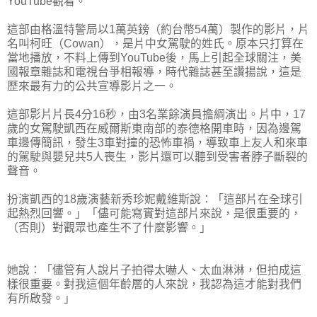
YouTube觀看。
這部由格溫特警局以1萬英鎊（約台幣54萬）製作的影片，片
名叫柯旺（Cowan），是片中女駕駛的姓氏。原本只打算在
當地播放，不料上傳到YouTube後，馬上引起全球關注，美
國報章雜誌和電視台爭相報導，時代雜誌甚至讚揚說，這是
歷來最有力的公共宣導影片之一。
這部影片片長4分16秒，由3名業餘演員擔綱演出。片中，17
歲的女駕駛凱西在威爾斯東南部的泰德格開車時，因為邊駕
車邊傳簡訊，發生3車對撞的恐怖車禍，導致車上友人和來車
的駕駛與嬰兒共5人喪生，影片還可以聽到受害者脖子斷裂的
聲音。
扮演凱西的18歲演藝新秀珍妮戴維斯說：「這部片在全球引
起熱烈回響。」「儘可能寫實對這部片來說，是很重要的，
（否則）對觀眾也產生不了什麼影響。」
她說：「儘管有人說片子拍得太嚇人、太血淋淋，但拍成這
樣很重要。對我這個年齡層的人來說，我認為這才能對我們
有所啟發。」