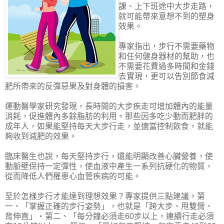
課、上下班途中大步走路，
就可能帶來意想不到的塑身
效果。
專家指出，步行不需要藥物
和任何健身器材的幫助，也
不需要花費過多時間和金錢
去實現，更可以告別節食減
肥所帶來的反彈惡果及對身體的損害。
運動醫學家研究發現，長時間的大步疾走可增加體內的能量
消耗，促進體內多餘脂肪的利用。那些因多吃少動而肥胖的
成年人，如果能堅持每天大步行走，並適當控制飲食，就能
夠收到減肥的效果。
臨床醫生也說，每天堅持步行，還能明顯改善心臟營養，使
動脈壁保持一定彈性，使血液中產生一系列抗硬化的物質，
從而降低人們罹患心血管疾病的可能。
至於怎樣步行才能達到理想效果？專家提供三點建議。第
一、「掌握正確的步行姿勢」，也就是「跨大步、甩雙臂、
背伸直」‧第二、「每分鐘必須走60步以上，連續行走必須