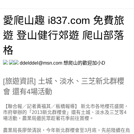
愛爬山趣 i837.com 免費旅
遊 登山健行郊遊 爬山部落
格
ddelddel@msn.com 想爬山的歡迎加小D
[旅遊資訊] 土城、淡水、三芝新北群櫻
會 還有4場活動
【聯合報／記者黃福其／板橋報導】 新北市各地櫻花盛開，
市府舉辦的「2013新北群櫻會」還有土城、淡水及三芝等4
場活動，農業局邀民眾趁著花季前往賞櫻。
農業局長廖榮清說，今年新北群櫻會至3月底，先前陸續在烏