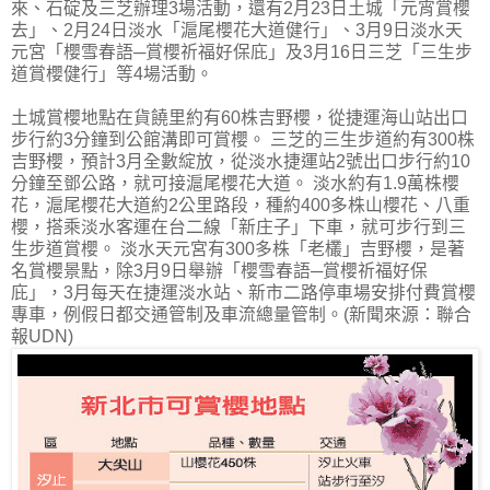
來、石碇及三芝辦理3場活動，還有2月23日土城「元宵賞櫻
去」、2月24日淡水「滬尾櫻花大道健行」、3月9日淡水天
元宮「櫻雪春語─賞櫻祈福好保庇」及3月16日三芝「三生步
道賞櫻健行」等4場活動。
土城賞櫻地點在貨饒里約有60株吉野櫻，從捷運海山站出口
步行約3分鐘到公館溝即可賞櫻。 三芝的三生步道約有300株
吉野櫻，預計3月全數綻放，從淡水捷運站2號出口步行約10
分鐘至鄧公路，就可接滬尾櫻花大道。 淡水約有1.9萬株櫻
花，滬尾櫻花大道約2公里路段，種約400多株山櫻花、八重
櫻，搭乘淡水客運在台二線「新庄子」下車，就可步行到三
生步道賞櫻。 淡水天元宮有300多株「老欉」吉野櫻，是著
名賞櫻景點，除3月9日舉辦「櫻雪春語─賞櫻祈福好保
庇」，3月每天在捷運淡水站、新市二路停車場安排付費賞櫻
專車，例假日都交通管制及車流總量管制。(新聞來源：聯合
報UDN)