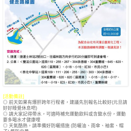
[活動備註]
◎ 前天如果有爆肝跨年行程者，建議先別報名比較好(元旦請
好好睡覺休息吧)
◎ 請大家記得帶水，可適時補充運動飲料或含盬水份，運動
要多喝水才健康哩
◎ 天氣酷熱，請準備好防曬措施 (防曬油、雨傘、袖套、帽