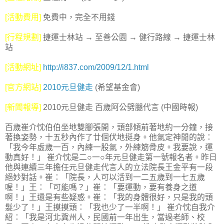
[活動費用]
免費中，完全不用錢
[行程規劃]
捷運士林站 → 至善公園 → 健行路線 → 捷運士林
站
[活動網址]
http://i837.com/2009/12/1.html
[官方網站]
2010元旦健走
(希望基金會)
[新聞報導]
2010元旦健走 百歲阿公劈腿代言 (中國時報)
百歲崔介忱伯伯坐地雙腳張開，頭部傾前著地約一分鐘，接
著換姿勢，十五秒內作了廿個伏地挺身。他氣定神閒的說：
「我今年虛歲一百，內練一股氣，外練筋骨皮。我要說，運
動真好！」 崔介忱是二○一○年元旦健走第一號報名者。昨日
他與連續三年擔任元旦健走代言人的立法院長王金平有一段
絕妙對話。崔：「院長，人可以活到一二五歲到一七五歲
喔！」王：「可能嗎？」崔：「要運動，要有養身之道
啊！」王還是有些疑惑。崔：「我的身體很好，只是我的頭
髮少了！」王摸摸頭：「我也少了一半啊！」 崔介忱自我介
紹：「我是河北冀州人，民國前一年出生，當過老師、校