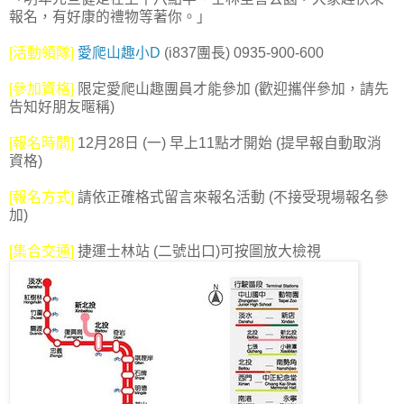
報名，有好康的禮物等著你。」
[活動領隊]
愛爬山趣小D
(i837團長) 0935-900-600
[參加資格]
限定愛爬山趣團員才能參加 (歡迎攜伴參加，請先
告知好朋友暱稱)
[報名時間]
12月28日 (一) 早上11點才開始 (提早報自動取消
資格)
[報名方式]
請依正確格式留言來報名活動 (不接受現場報名參
加)
[集合交通]
捷運士林站 (二號出口)可按圖放大檢視