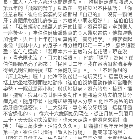
長、軍人，六十六歲退休開始運動。」 推廣健走運動將跨入
第九年的「飛躍的羚羊」紀政在一旁終於忍不住插話：「你
注意看喔，崔伯伯滿滿的牙齒都是『自己的』，沒有一顆假
牙；身體柔軟度比許多五、六歲的小朋友還好！」 崔伯伯接
話：「我曾經參加幾萬人的牙齒比賽，還得冠軍，拿到很大
一座獎盃。」崔伯伯健康體態真的令人難以置信，他靠運動
加健走、與七十七年前得到真傳的「養身絕學」，練就看起
來像「武林中人」的身子。每分鐘可以走一三○步，腳步超輕
盈。崔伯伯還說：「我原本六十五歲時有老花眼，現在沒
有，青光眼也沒了，耳力好得很。」 他的「絕學」為何？崔
伯伯眼睛晶亮了起來：「民國廿二年，我在察哈爾省清廉寺
得到光明法師傳授『床上保健功夫』。」、「不是你想的
『床上功夫』喔！」他冷不防岔出一句玩笑話。 這套功夫包
括上述坐地張腳頭壓地動作（崔伯伯說這個動作他可當睡覺
姿勢，一眠就是兩小時）與伏地挺身，還有胎息、梳頭、揉
眼、擺臀、搓耳根等廿個主要動作。他將這套功夫拍成廿分
鐘光碟，隨身帶著，隨時送給有緣人分享。 他也不藏私的透
露牙齒保健密法：「上大號時，專心的咬牙切齒，這樣牙齒
不會退化的。」 從六十六歲開始到現在，從正月初一到臘月
三十，天天練功夫沒間斷，也天天走路。他還會來點打油
詩：「每日萬步走，活得久久久。」 即將擔任明年元旦健走
第一號，崔伯伯很懂得「置入性行銷」，他笑咪咪的說：
「明年元旦健走在上午八點半、士林至善公園，大家趕快來