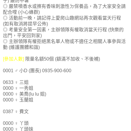
子) 嚴防中暑
◎ 嚴禁噴香水或擦有香味刺激性ㄉ保養品，為了大家安全請
配合哩 (小心蜂群)
◎ 活動前一晚，請記得上愛爬山趣網站再次觀看當天行程
(如有取消將提早公佈)
◎ 考量安全第一因素，主辦領隊有權取消當天行程 (快樂的
出門，平安回到家)
◎ 主辦領隊有權拒絕黑名單人物或不適任之相關人事參與活
動 (維護團體和諧)
[參加人數]
限量名額50個 (額滿不加收、不後補)
0001 ♂ 小D (團長) 0935-900-600
0633 ♀ 三姐
0000 ♀ 一秀姐
0000 ♀ 美喬(lu lu 姐)
0000 ♀ 玉蘭姐
0387 ♀ 費文
0000 ♀ 丫頭
0000 ♀ 丫頭妹