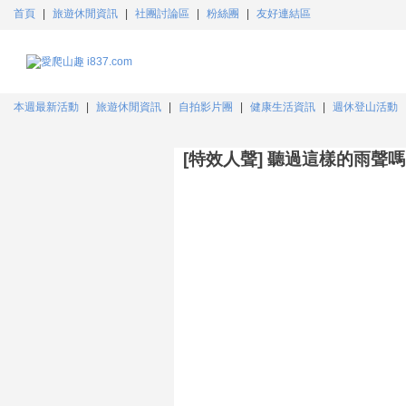
首頁
|
旅遊休閒資訊
|
社團討論區
|
粉絲團
|
友好連結區
本週最新活動
|
旅遊休閒資訊
|
自拍影片團
|
健康生活資訊
|
週休登山活動
[特效人聲] 聽過這樣的雨聲嗎