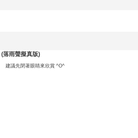
 (落雨聲擬真版)
建議先閉著眼睛來欣賞 ^O^