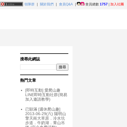
領隊群
|
關於我們
|
會員Q&A
|
會員總數
1757
|
加入社團
搜尋此網誌
熱門文章
[即時互動] 愛爬山趣
LINE即時互動社群(簡易
加入邀請教學)
已額滿 [週休爬山趣]
2013-06-29(六) 陽明山
擎天崗大草原．冷水坑
步道．牛奶湖．菁山吊