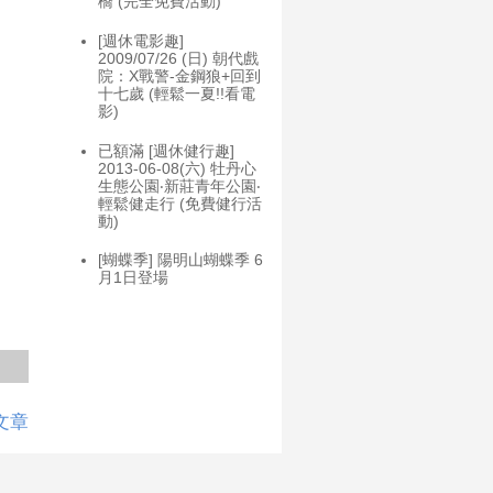
橋 (完全免費活動)
[週休電影趣]
2009/07/26 (日) 朝代戲
院：X戰警-金鋼狼+回到
十七歲 (輕鬆一夏!!看電
影)
已額滿 [週休健行趣]
2013-06-08(六) 牡丹心
生態公園‧新莊青年公園‧
輕鬆健走行 (免費健行活
動)
[蝴蝶季] 陽明山蝴蝶季 6
月1日登場
文章