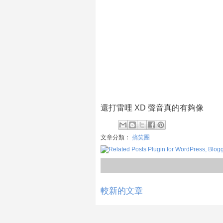
還打雷哩 XD 聲音真的有夠像
文章分類：
搞笑團
較新的文章