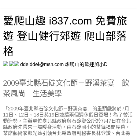
愛爬山趣 i837.com 免費旅
遊 登山健行郊遊 爬山部落
格
ddelddel@msn.com 想爬山的歡迎加小D
2009臺北縣石碇文化節－野溪茶宴 飲
茶風尚 生活美學
「2009年臺北縣石碇文化節－野溪茶宴」的重頭戲將於7月
11日、12日、18日與19日連續兩個週休假日豋場！為了替活
動造勢，主辦單位臺北縣政府與石碇鄉公所於7月7日在台北
縣政府先帶來一場暖身活動，由石碇國小的茶舞揭開序幕，
茶席藝術家鄭光遠引領台北縣政府副秘書長林登讚、台北縣