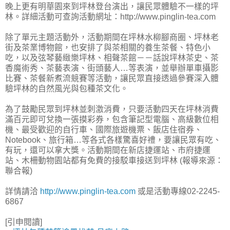
晚上更有明華園來到坪林登台演出，讓民眾體驗不一樣的坪
林。詳細活動可查詢活動網址：http://www.pinglin-tea.com
除了單元主題活動外，活動期間在坪林水柳腳商圈、坪林老
街及茶業博物館，也安排了與茶相關的養生茶餐、特色小
吃，以及弦琴藝緻樂坪林、相聲茶館－－話說坪林茶史、茶
香魔術秀、茶藝表演、街頭藝人…等表演，並舉辦單車攝影
比賽、茶餐新煮流競賽等活動，讓民眾直接透過參賽深入體
驗坪林的自然風光與包種茶文化。
為了鼓勵民眾到坪林並刺激消費，只要活動四天在坪林消費
滿百元即可兌換一張摸彩券，包含筆記型電腦、高級數位相
機、最受歡迎的自行車、國際旅遊機票、飯店住宿券、
Notebook、旅行箱…等各式各樣驚喜好禮，要讓民眾有吃、
有玩，還可以拿大獎。活動期間在新店捷運站、市府捷運
站、木柵動物園站都有免費的接駁車接送到坪林 (報導來源：
聯合報)
詳情請洽
http://www.pinglin-tea.com
或是活動專線02-2245-
6867
[引申閱讀]