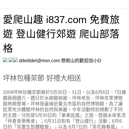
愛爬山趣 i837.com 免費旅
遊 登山健行郊遊 爬山部落
格
ddelddel@msn.com 想爬山的歡迎加小D
坪林包種茶節 好禮大相送
2009坪林包種茶節將於5月30日、31日，以及6月6日、7日連
續兩個週六、週日於水柳腳商圈、坪林老街、坪林茶業博物
館熱鬧登場。坪林是最接近臺北市區的自然博物館，為了讓
民眾充分體驗坪林的自然與美麗，今年活動特別規劃了不同
的主題，分別是5月30日的「單車追風」之旅、悠揚水岸茗流
「仲夏音樂晚會」；5月31日則有「登山健行」活動；6月6
日的「茶農生態體驗營」；以及 6月7日的「茶花舞春風」，