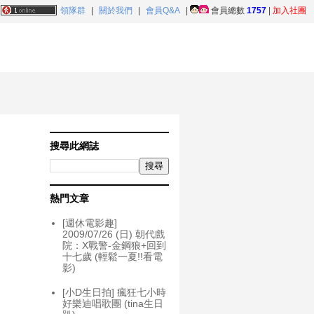
領隊群
|
關於我們
|
會員Q&A
|
會員總數
1757
|
加入社團
搜尋此網誌
熱門文章
[週休電影趣]
2009/07/26 (日) 朝代戲
院：X戰警-金鋼狼+回到
十七歲 (輕鬆一夏!!看電
影)
[小D生日拍] 瘋狂七小時
好樂迪唱歌團 (tina生日