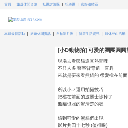
首頁
|
旅遊休閒資訊
|
社團討論區
|
粉絲團
|
友好連結區
本週最新活動
|
旅遊休閒資訊
|
自拍影片團
|
健康生活資訊
|
週休登山活動
[小D動物拍] 可愛的團團圓
現場去看熊貓還真熱鬧哩
不只人多 警察背背還一直趕
來就是要來看熊貓的 很愛檔在前面 
所以小D 運用拍攝技巧
把檔在前面的波麗士除掉了
熊貓也照的蠻清楚的喔
錄到可愛的熊貓們出現
影片共四十七秒 (值得啦)