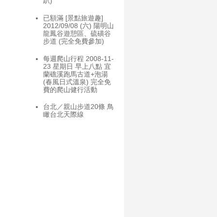
趴)
已額滿 [景點旅遊趣]
2012/09/08 (六) 陽明山
龍鳳谷遊憩區、硫磺谷
步道 (完全免費參加)
每週爬山行程 2008-11-
23 星期日 早上八點 宜
蘭礁溪跑馬古道+泡湯
(春風日式溫泉) 完全免
費的爬山健行活動
台北／親山步道20條 鳥
瞰台北天際線