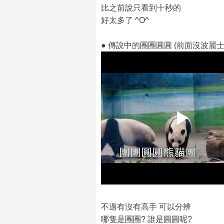
比之前說只看到十秒的
好太多了 ^O^
● 傳說中的團團圓圓 (前面沒波麗士
不過有沒有高手 可以分辨
哪隻是團團? 誰是圓圓呢?