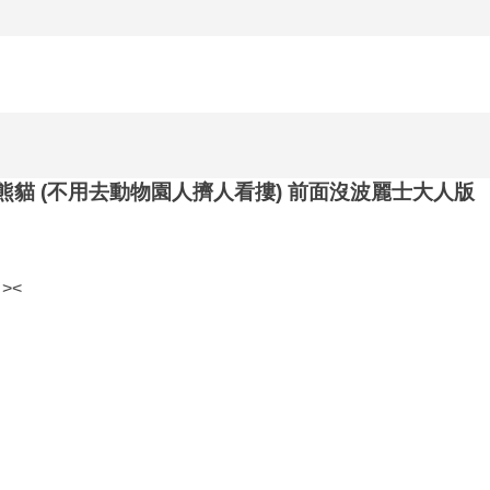
圓熊貓 (不用去動物園人擠人看摟) 前面沒波麗士大人版
><